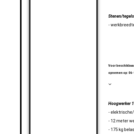
Stenen/tegels
- werkbreed
Knipschaar 4
Knipschaar 4
Voor beschikbaar
opnemen op: 06
Hoogwerker 1
- elektrische
- 12 meter w
- 175 kg bela