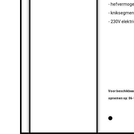
- hefvermoge
- kniksegmen
- 230V elektr
Dakpannenlif
Dakpannenlif
Dakpannenlif
Dakpannenlif
Voor beschikbaar
opnemen op: 06