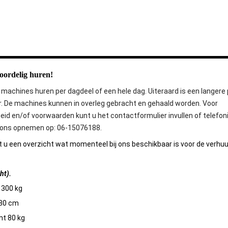
voordelig huren!
u machines huren per dagdeel of een hele dag. Uiteraard is een langere
. De machines kunnen in overleg gebracht en gehaald worden.
Voor
id en/of voorwaarden kunt u het contactformulier invullen of telefon
ons opnemen op: 06-15076188.
t u een overzicht wat momenteel bij ons beschikbaar is voor de verhuu
cht).
1300 kg
 30 cm
ht 80 kg