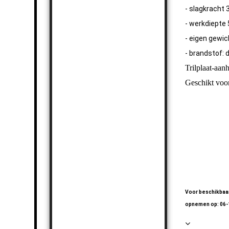
- slagkracht 
- werkdiepte
- eigen gewic
- brandstof: 
Trilplaat-aa
Geschikt voor
Trilplaat 2- 
Trilplaat 2- 
Trilplaat 2- 
Voor beschikbaar
opnemen op: 06