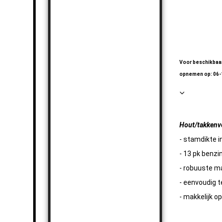
Knikhoogwerk
Knikhoogwerk
Voor beschikbaar
opnemen op: 06
Hout/takkenv
- stamdikte i
- 13 pk benz
- robuuste m
- eenvoudig t
- makkelijk o