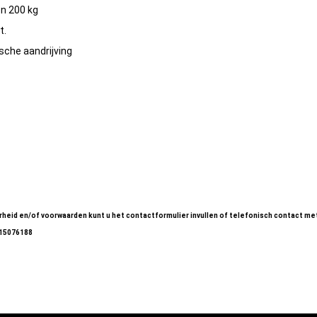
n 200 kg
t.
ische aandrijving
t 11-meter (01)
t 11-meter (02)
t 11-meter (03
t 11-meter (04)
heid en/of voorwaarden kunt u het contactformulier invullen of telefonisch contact me
-15076188