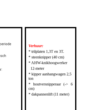
 periode
Verhuur:
* trilplaten 1,3T en 3T.
isch
* steenknipper (40 cm)
* AHW-knikhoogwerker
12-meter
r:
* kipper aanhangwagen 2,5
ton
* houtversnipperaar (-> 6
cm)
* dakpannenlift (11 meter)