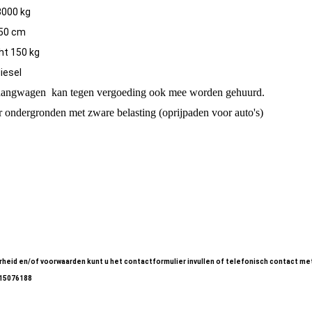
3000 kg
 50 cm
ht 150 kg
diesel
nhangwagen kan tegen vergoeding ook mee worden gehuurd.
 ondergronden met zware belasting (oprijpaden voor auto's)
3000kg 50 cm (01)
3000kg 50 cm (02)
3000kg 50 cm (03)
heid en/of voorwaarden kunt u het contactformulier invullen of telefonisch contact me
-15076188