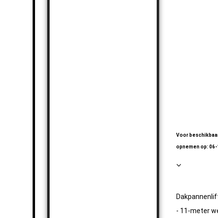
Takken-Houtv
Takken-Houtv
Takken-Houtv
Takken-Houtv
Takken-Houtv
Takken-Houtv
Voor beschikbaar
opnemen op: 06
Dakpannenlif
- 11-meter w