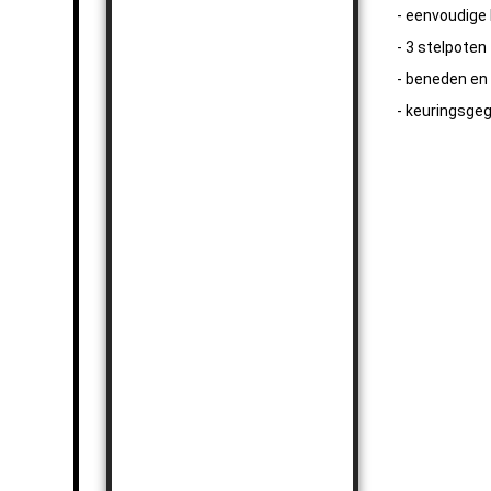
- eenvoudige
- 3 stelpoten
- beneden en
- keuringsge
Knikhoogwerk
Knikhoogwerk
Knikhoogwerk
Knikhoogwerk
Knikhoogwerk
Knikhoogwerk
Knikhoogwerk