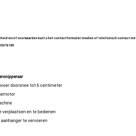
er 12-meter (08)
er 12-meter (09)
heid en/of voorwaarden kunt u het contactformulier invullen of telefonisch contact me
-15076188
ersnipperaar
nvoer doorsnee tot 6 centimeter
inemotor
achine
e verplaatsen en te bedienen
p aanhanger te vervoeren