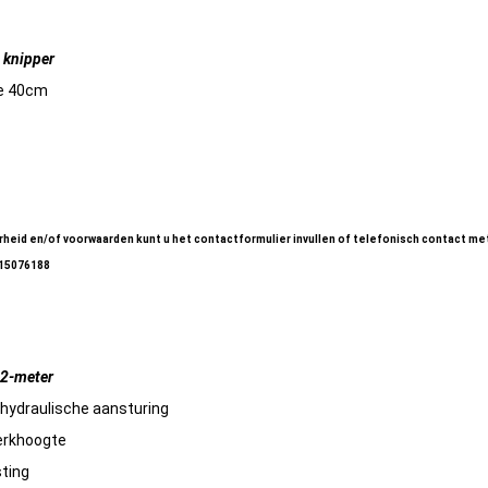
 knipper
te 40cm
0 cm (02)
0 cm (01)
heid en/of voorwaarden kunt u het contactformulier invullen of telefonisch contact me
-15076188
2-meter
/hydraulische aansturing
erkhoogte
sting