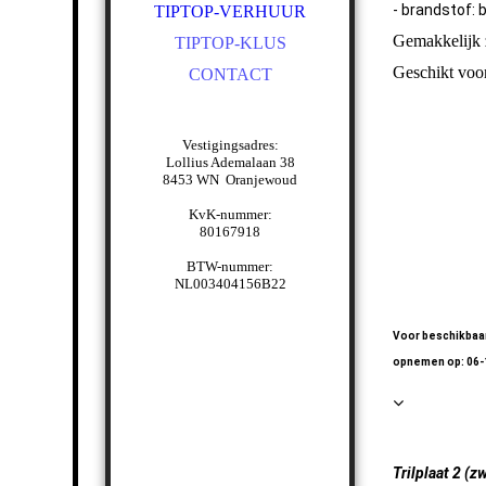
- brandstof: 
TIPTOP-VERHUUR
Gemakkelijk z
TIPTOP-KLUS
Geschikt voor
CONTACT
Vestigingsadres:
Lollius Ademalaan 38
Trilplaat 1- 
8453 WN Oranjewoud
KvK-nummer:
Trilplaat 1- 
80167918
BTW-nummer:
Trilplaat 1- 
NL003404156B22
Voor beschikbaar
opnemen op: 06
Trilplaat 2 (z