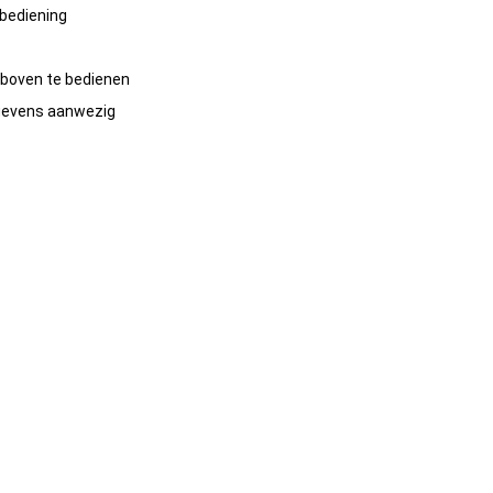
 bediening
 boven te bedienen
gevens aanwezig
er 12-meter (01)
er 12-meter (02)
er 12-meter (03)
er 12-meter (04)
er 12-meter (05)_1
er 12-meter (06)
er 12-meter (07)