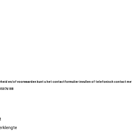
ersnipperaar (01)
ersnipperaar (02)
ersnipperaar (03)
ersnipperaar (04)
ersnipperaar (05)
ersnipperaar (06)
heid en/of voorwaarden kunt u het contactformulier invullen of telefonisch contact me
-15076188
t
erklengte