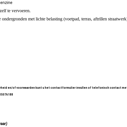
benzine
elf te vervoeren.
 ondergronden met lichte belasting (voetpad, terras, aftrillen straatwerk
1300kg30cm. (01)
1300kg30cm. (02)
1300kg30cm. (03)
heid en/of voorwaarden kunt u het contactformulier invullen of telefonisch contact me
-15076188
waar)